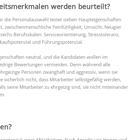
eitsmerkmalen werden beurteilt?
r die Personalauswahl testet sieben Haupteigenschaften
t, zwischenmenschliche Feinfühligkeit, Umsicht, Neugier
sechs Berufsskalen: Serviceorientierung, Stresstoleranz,
erkaufspotenzial und Führungspotenzial.
igenschaften neutral, und die Kandidaten wollen im
iedrige Bewertungen vermeiden. Denn während alle
ehrgeizige Personen zwanghaft und aggressiv, wenn sie
cherlich nicht, dass Mitarbeiter selbstgefällig werden,
ls seine Mitarbeiter zu ehrgeizig sind, sie nicht miteinander
en.
len?
mspotenzial eines Mitarbeiters. Nach Ansicht von Hogan und