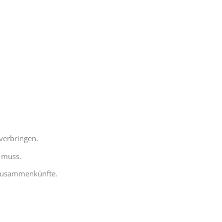
 verbringen.
n muss.
e Zusammenkünfte.